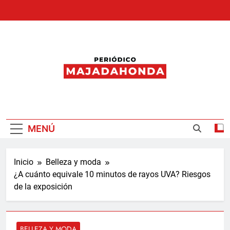
Saltar
al
contenido
Periódico
Majadahonda
MENÚ
Inicio
Belleza y moda
¿A cuánto equivale 10 minutos de rayos UVA? Riesgos
de la exposición
BELLEZA Y MODA