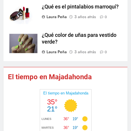
¿Qué es el pintalabios marroquí?
Laura Peña
3 años atrás
0
¿Qué color de uñas para vestido
verde?
Laura Peña
3 años atrás
0
El tiempo en Majadahonda