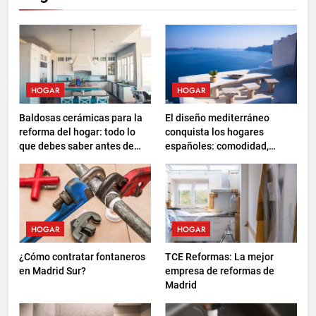
HOGAR
HOGAR
Baldosas cerámicas para la
El diseño mediterráneo
reforma del hogar: todo lo
conquista los hogares
que debes saber antes de
españoles: comodidad,
elegir
sostenibilidad y nuevas
formas de descanso
HOGAR
HOGAR
¿Cómo contratar fontaneros
TCE Reformas: La mejor
en Madrid Sur?
empresa de reformas de
Madrid