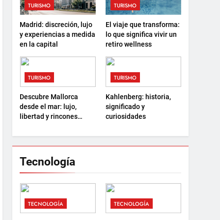
TURISMO
TURISMO
Madrid: discreción, lujo
El viaje que transforma:
y experiencias a medida
lo que significa vivir un
en la capital
retiro wellness
TURISMO
TURISMO
Descubre Mallorca
Kahlenberg: historia,
desde el mar: lujo,
significado y
libertad y rincones
curiosidades
ocultos
Tecnología
TECNOLOGÍA
TECNOLOGÍA