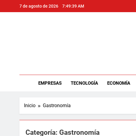
Saltar
7 de agosto de 2026
7:49:39 AM
al
contenido
Per
EMPRESAS
TECNOLOGÍA
ECONOMÍA
Inicio
Gastronomía
Categoría:
Gastronomía