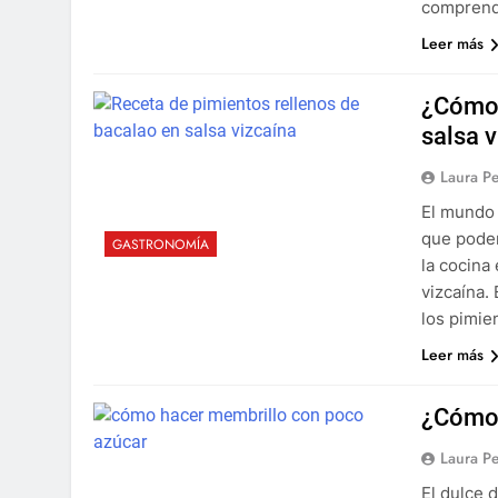
comprend
Leer más
¿Cómo 
salsa 
Laura P
El mundo 
que podem
GASTRONOMÍA
la cocina
vizcaína.
los pimie
Leer más
¿Cómo 
Laura P
El dulce 