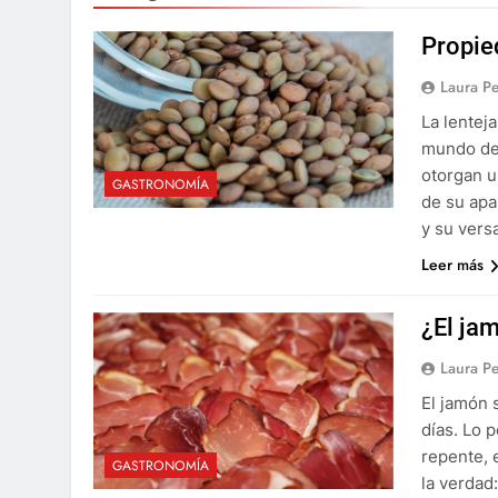
Propie
Laura P
La lentej
mundo de 
otorgan u
GASTRONOMÍA
de su apar
y su vers
Leer más
¿El ja
Laura P
El jamón 
días. Lo 
repente, 
GASTRONOMÍA
la verdad