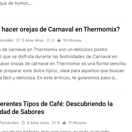
oque de humor,…
hacer orejas de Carnaval en Thermomix?
onzález
3 Años Atrás
0
10 Minutos
s de carnaval en Thermomix son un delicioso postre
al que se disfruta durante las festividades de Carnaval en
acer orejas de carnaval en Thermomix es una forma sencilla
de preparar este dulce típico, ideal para aquellos que buscan
a fácil y deliciosa. En este artículo, te guiaremos paso a…
ferentes Tipos de Café: Descubriendo la
idad de Sabores
 Fernández
3 Años Atrás
0
11 Minutos
s una de las bebidas más populares en todo el mundo,