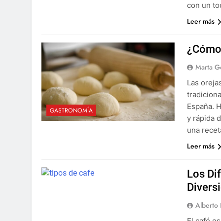
con un t
Leer más
¿Cómo 
Marta G
Las oreja
tradicion
España. H
GASTRONOMÍA
y rápida 
una recet
Leer más
Los Di
Divers
Alberto
El café e