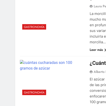
Laura P
La morcil
mucho más
en profun
GASTRONOMÍA
sus varia
incluirla 
morcilla…
Leer más
¿Cuánt
Alberto
El azúcar
de las pr
conversio
GASTRONOMÍA
enfocarem
100 gramo