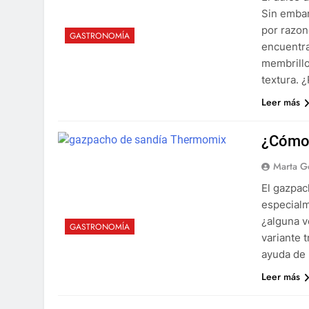
Sin embar
por razon
GASTRONOMÍA
encuentra
membrillo
textura. 
Leer más
¿Cómo 
Marta G
El gazpac
especialm
¿alguna v
GASTRONOMÍA
variante t
ayuda de 
Leer más