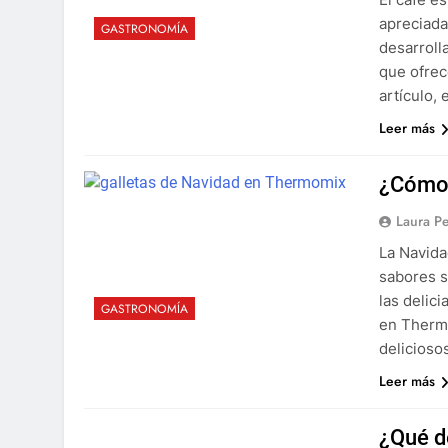
apreciada
GASTRONOMÍA
desarroll
que ofrec
artículo,
Leer más
¿Cómo 
Laura P
La Navida
sabores s
las delic
GASTRONOMÍA
en Thermo
delicioso
Leer más
¿Qué d