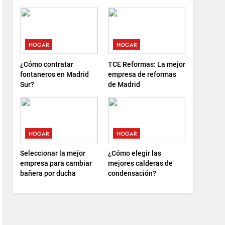
debes saber antes de
sostenibilidad y nuevas
elegir
formas de descanso
HOGAR
HOGAR
¿Cómo contratar
TCE Reformas: La mejor
fontaneros en Madrid
empresa de reformas
Sur?
de Madrid
HOGAR
HOGAR
Seleccionar la mejor
¿Cómo elegir las
empresa para cambiar
mejores calderas de
bañera por ducha
condensación?