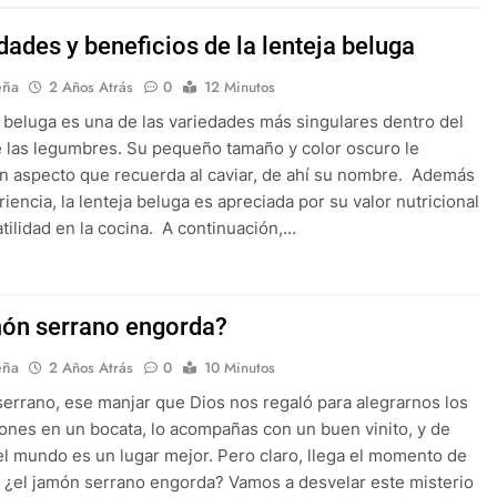
dades y beneficios de la lenteja beluga
eña
2 Años Atrás
0
12 Minutos
a beluga es una de las variedades más singulares dentro del
las legumbres. Su pequeño tamaño y color oscuro le
n aspecto que recuerda al caviar, de ahí su nombre. Además
iencia, la lenteja beluga es apreciada por su valor nutricional
atilidad en la cocina. A continuación,…
món serrano engorda?
eña
2 Años Atrás
0
10 Minutos
serrano, ese manjar que Dios nos regaló para alegrarnos los
pones en un bocata, lo acompañas con un buen vinito, y de
el mundo es un lugar mejor. Pero claro, llega el momento de
: ¿el jamón serrano engorda? Vamos a desvelar este misterio