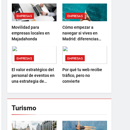
EMPRESAS
EMPRESAS
Movilidad para
Cómo empezar a
empresas locales en
navegar si vives en
Majadahonda
Madrid: diferencias
entre el PER y la
Licencia de Navegación
EMPRESAS
EMPRESAS
El valor estratégico del
Por qué tu web recibe
personal de eventos en
tráfico, pero no
una estrategia de
convierte
marketing 360
Turismo