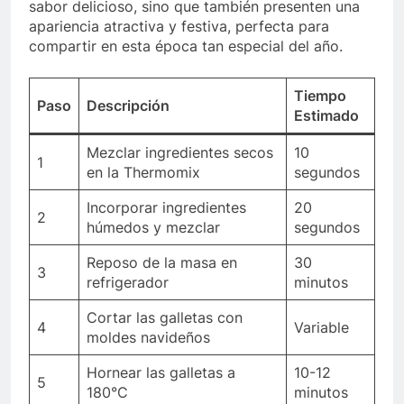
sabor delicioso, sino que también presenten una
apariencia atractiva y festiva, perfecta para
compartir en esta época tan especial del año.
Tiempo
Paso
Descripción
Estimado
Mezclar ingredientes secos
10
1
en la Thermomix
segundos
Incorporar ingredientes
20
2
húmedos y mezclar
segundos
Reposo de la masa en
30
3
refrigerador
minutos
Cortar las galletas con
4
Variable
moldes navideños
Hornear las galletas a
10-12
5
180°C
minutos