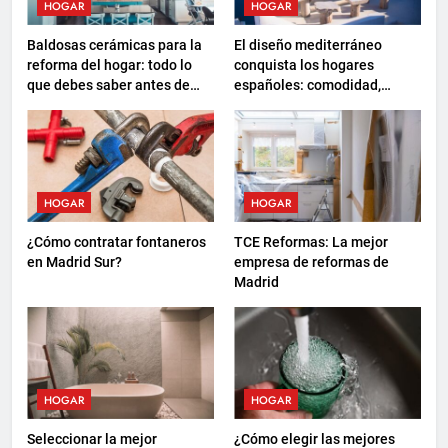
HOGAR
HOGAR
Baldosas cerámicas para la
El diseño mediterráneo
reforma del hogar: todo lo
conquista los hogares
que debes saber antes de
españoles: comodidad,
elegir
sostenibilidad y nuevas
formas de descanso
HOGAR
HOGAR
¿Cómo contratar fontaneros
TCE Reformas: La mejor
en Madrid Sur?
empresa de reformas de
Madrid
HOGAR
HOGAR
Seleccionar la mejor
¿Cómo elegir las mejores