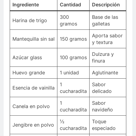
Ingrediente
Cantidad
Descripción
300
Base de las
Harina de trigo
gramos
galletas
Aporta sabor
Mantequilla sin sal
150 gramos
y textura
Dulzura y
Azúcar glass
100 gramos
finura
Huevo grande
1 unidad
Aglutinante
1
Sabor
Esencia de vainilla
cucharadita
delicado
1
Sabor
Canela en polvo
cucharadita
navideño
½
Toque
Jengibre en polvo
cucharadita
especiado