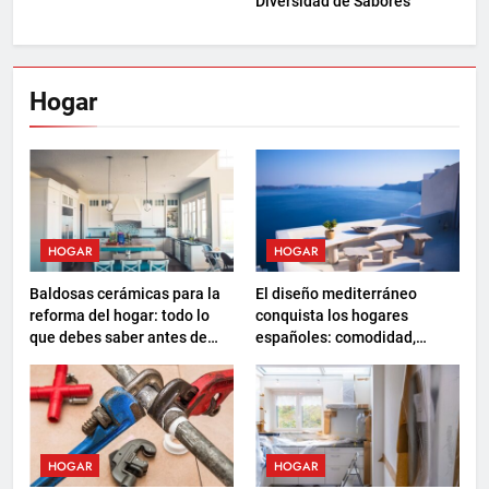
Diversidad de Sabores
Hogar
HOGAR
HOGAR
Baldosas cerámicas para la
El diseño mediterráneo
reforma del hogar: todo lo
conquista los hogares
que debes saber antes de
españoles: comodidad,
elegir
sostenibilidad y nuevas
formas de descanso
HOGAR
HOGAR