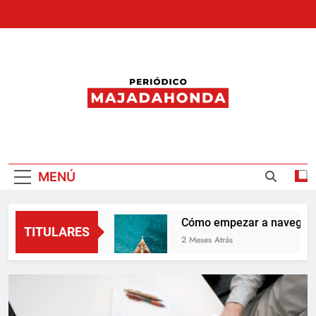
Saltar
al
contenido
Periódico
Majadahonda
MENÚ
Majadahonda
Cómo empezar a navegar si vives 
TITULARES
2 Meses Atrás