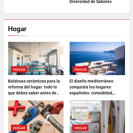
Diversidad de Sabores
Hogar
HOGAR
HOGAR
Baldosas cerámicas para la
El diseño mediterráneo
reforma del hogar: todo lo
conquista los hogares
que debes saber antes de
españoles: comodidad,
elegir
sostenibilidad y nuevas
formas de descanso
HOGAR
HOGAR