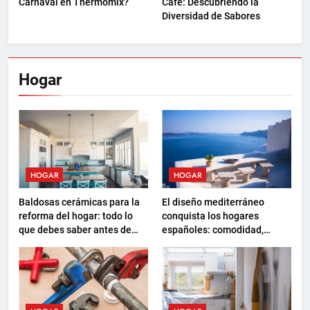
Carnaval en Thermomix?
Café: Descubriendo la
Diversidad de Sabores
Hogar
HOGAR
HOGAR
Baldosas cerámicas para la
El diseño mediterráneo
reforma del hogar: todo lo
conquista los hogares
que debes saber antes de
españoles: comodidad,
elegir
sostenibilidad y nuevas
formas de descanso