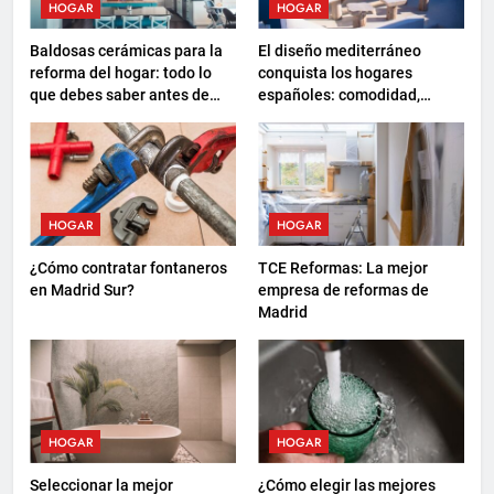
HOGAR
HOGAR
Baldosas cerámicas para la
El diseño mediterráneo
reforma del hogar: todo lo
conquista los hogares
que debes saber antes de
españoles: comodidad,
elegir
sostenibilidad y nuevas
formas de descanso
HOGAR
HOGAR
¿Cómo contratar fontaneros
TCE Reformas: La mejor
en Madrid Sur?
empresa de reformas de
Madrid
HOGAR
HOGAR
Seleccionar la mejor
¿Cómo elegir las mejores