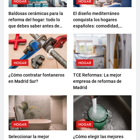
HOGAR
HOGAR
Baldosas cerámicas para la
El diseño mediterráneo
reforma del hogar: todo lo
conquista los hogares
que debes saber antes de
españoles: comodidad,
elegir
sostenibilidad y nuevas
formas de descanso
HOGAR
HOGAR
¿Cómo contratar fontaneros
TCE Reformas: La mejor
en Madrid Sur?
empresa de reformas de
Madrid
HOGAR
HOGAR
Seleccionar la mejor
¿Cómo elegir las mejores