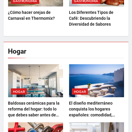
GASTRONOMÍA
GASTRONOMÍA
¿Cómo hacer orejas de
Los Diferentes Tipos de
Carnaval en Thermomix?
Café: Descubriendo la
Diversidad de Sabores
Hogar
HOGAR
HOGAR
Baldosas cerámicas para la
El diseño mediterráneo
reforma del hogar: todo lo
conquista los hogares
que debes saber antes de
españoles: comodidad,
elegir
sostenibilidad y nuevas
formas de descanso