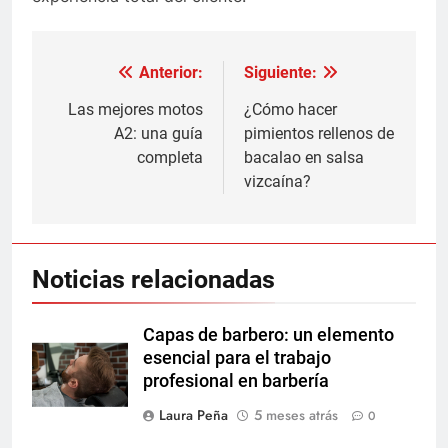
Anterior:
Siguiente:
Navegación
de
Las mejores motos
¿Cómo hacer
A2: una guía
pimientos rellenos de
entradas
completa
bacalao en salsa
vizcaína?
Noticias relacionadas
Capas de barbero: un elemento
esencial para el trabajo
profesional en barbería
Laura Peña
5 meses atrás
0