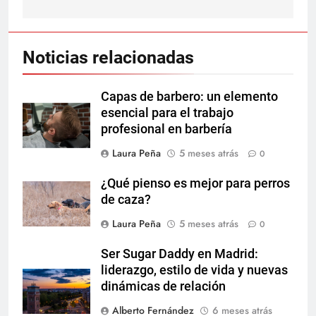
Noticias relacionadas
Capas de barbero: un elemento
esencial para el trabajo
profesional en barbería
Laura Peña
5 meses atrás
0
¿Qué pienso es mejor para perros
de caza?
Laura Peña
5 meses atrás
0
Ser Sugar Daddy en Madrid:
liderazgo, estilo de vida y nuevas
dinámicas de relación
Alberto Fernández
6 meses atrás