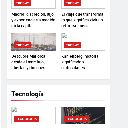
TURISMO
TURISMO
Madrid: discreción, lujo
El viaje que transforma:
y experiencias a medida
lo que significa vivir un
en la capital
retiro wellness
TURISMO
TURISMO
Descubre Mallorca
Kahlenberg: historia,
desde el mar: lujo,
significado y
libertad y rincones
curiosidades
ocultos
Tecnología
TECNOLOGÍA
TECNOLOGÍA