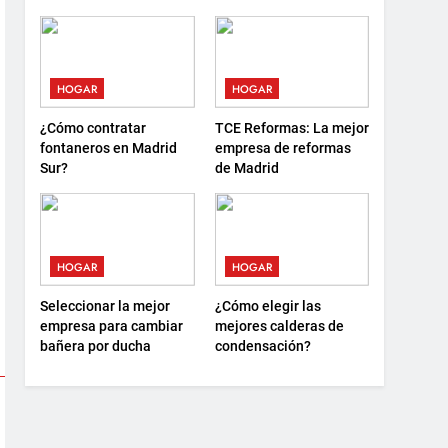
debes saber antes de
sostenibilidad y nuevas
elegir
formas de descanso
HOGAR
HOGAR
¿Cómo contratar
TCE Reformas: La mejor
fontaneros en Madrid
empresa de reformas
Sur?
de Madrid
HOGAR
HOGAR
Seleccionar la mejor
¿Cómo elegir las
empresa para cambiar
mejores calderas de
bañera por ducha
condensación?