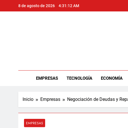
Saltar
8 de agosto de 2026
4:31:13 AM
al
contenido
Per
EMPRESAS
TECNOLOGÍA
ECONOMÍA
Inicio
Empresas
Negociación de Deudas y Repa
EMPRESAS