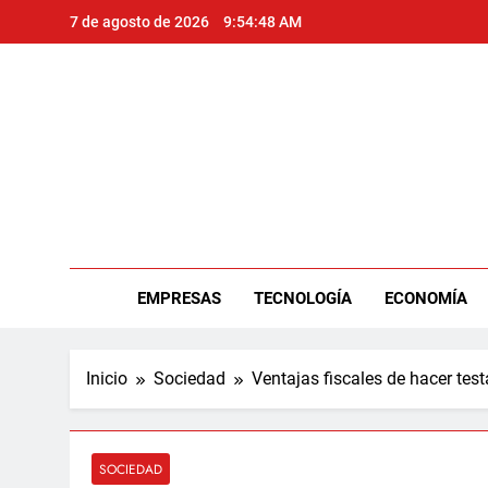
Saltar
7 de agosto de 2026
9:54:49 AM
al
contenido
Per
EMPRESAS
TECNOLOGÍA
ECONOMÍA
Inicio
Sociedad
Ventajas fiscales de hacer te
SOCIEDAD