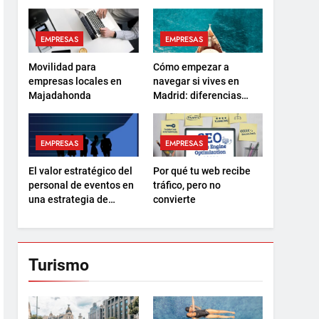
EMPRESAS
EMPRESAS
Movilidad para
Cómo empezar a
empresas locales en
navegar si vives en
Majadahonda
Madrid: diferencias
entre el PER y la
Licencia de Navegación
EMPRESAS
EMPRESAS
El valor estratégico del
Por qué tu web recibe
personal de eventos en
tráfico, pero no
una estrategia de
convierte
marketing 360
Turismo