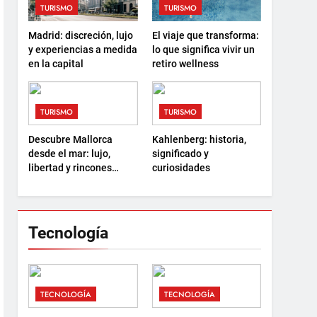
TURISMO
TURISMO
Madrid: discreción, lujo
El viaje que transforma:
y experiencias a medida
lo que significa vivir un
en la capital
retiro wellness
TURISMO
TURISMO
Descubre Mallorca
Kahlenberg: historia,
desde el mar: lujo,
significado y
libertad y rincones
curiosidades
ocultos
Tecnología
TECNOLOGÍA
TECNOLOGÍA