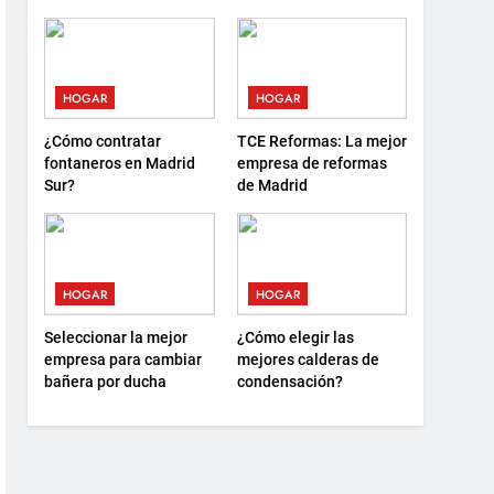
debes saber antes de
sostenibilidad y nuevas
elegir
formas de descanso
HOGAR
HOGAR
¿Cómo contratar
TCE Reformas: La mejor
fontaneros en Madrid
empresa de reformas
Sur?
de Madrid
HOGAR
HOGAR
Seleccionar la mejor
¿Cómo elegir las
empresa para cambiar
mejores calderas de
bañera por ducha
condensación?