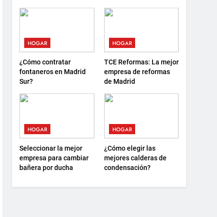
debes saber antes de
sostenibilidad y nuevas
elegir
formas de descanso
HOGAR
HOGAR
¿Cómo contratar
TCE Reformas: La mejor
fontaneros en Madrid
empresa de reformas
Sur?
de Madrid
HOGAR
HOGAR
Seleccionar la mejor
¿Cómo elegir las
empresa para cambiar
mejores calderas de
bañera por ducha
condensación?