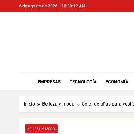
Saltar
6 de agosto de 2026
10:39:12 AM
al
contenido
Per
EMPRESAS
TECNOLOGÍA
ECONOMÍA
Inicio
Belleza y moda
Color de uñas para vest
BELLEZA Y MODA