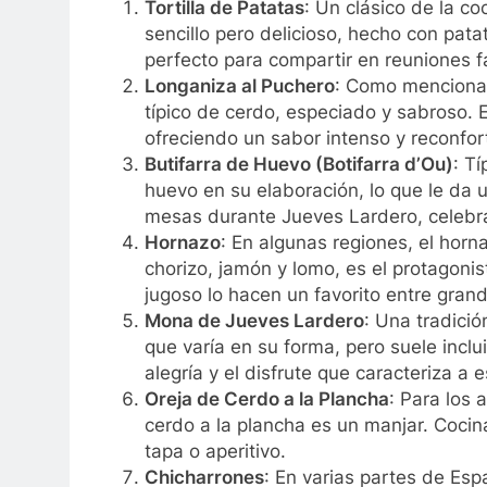
Tortilla de Patatas
: Un clásico de la co
sencillo pero delicioso, hecho con pata
perfecto para compartir en reuniones f
Longaniza al Puchero
: Como menciona 
típico de cerdo, especiado y sabroso. 
ofreciendo un sabor intenso y reconfort
Butifarra de Huevo (Botifarra d’Ou)
: Tí
huevo en su elaboración, lo que le da 
mesas durante Jueves Lardero, celebra
Hornazo
: En algunas regiones, el hor
chorizo, jamón y lomo, es el protagonis
jugoso lo hacen un favorito entre gran
Mona de Jueves Lardero
: Una tradici
que varía en su forma, pero suele incl
alegría y el disfrute que caracteriza a e
Oreja de Cerdo a la Plancha
: Para los 
cerdo a la plancha es un manjar. Coci
tapa o aperitivo.
Chicharrones
: En varias partes de Espa