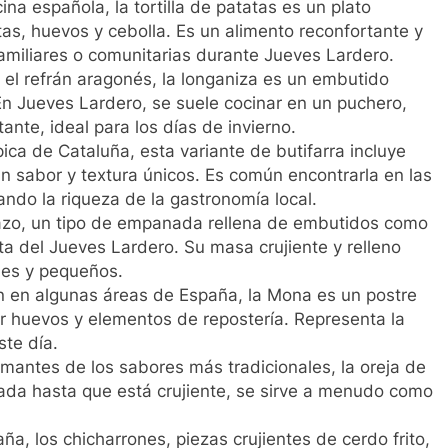
cina española, la tortilla de patatas es un plato
tas, huevos y cebolla. Es un alimento reconfortante y
amiliares o comunitarias durante Jueves Lardero.
el refrán aragonés, la longaniza es un embutido
En Jueves Lardero, se suele cocinar en un puchero,
ante, ideal para los días de invierno.
pica de Cataluña, esta variante de butifarra incluye
un sabor y textura únicos. Es común encontrarla en las
ndo la riqueza de la gastronomía local.
nazo, un tipo de empanada rellena de embutidos como
ta del Jueves Lardero. Su masa crujiente y relleno
des y pequeños.
ón en algunas áreas de España, la Mona es un postre
uir huevos y elementos de repostería. Representa la
ste día.
amantes de los sabores más tradicionales, la oreja de
nada hasta que está crujiente, se sirve a menudo como
ña, los chicharrones, piezas crujientes de cerdo frito,