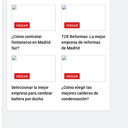
debes saber antes de
sostenibilidad y nuevas
elegir
formas de descanso
HOGAR
HOGAR
¿Cómo contratar
TCE Reformas: La mejor
fontaneros en Madrid
empresa de reformas
Sur?
de Madrid
HOGAR
HOGAR
Seleccionar la mejor
¿Cómo elegir las
empresa para cambiar
mejores calderas de
bañera por ducha
condensación?