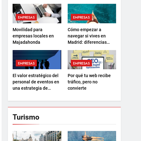
EMPRESAS
EMPRESAS
Movilidad para
Cómo empezar a
empresas locales en
navegar si vives en
Majadahonda
Madrid: diferencias
entre el PER y la
Licencia de Navegación
EMPRESAS
EMPRESAS
El valor estratégico del
Por qué tu web recibe
personal de eventos en
tráfico, pero no
una estrategia de
convierte
marketing 360
Turismo