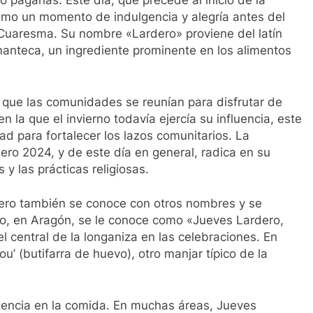
mo paganas. Este día, que precede al inicio de la
omo un momento de indulgencia y alegría antes del
 Cuaresma. Su nombre «Lardero» proviene del latín
 manteca, un ingrediente prominente en los alimentos
 que las comunidades se reunían para disfrutar de
 la que el invierno todavía ejercía su influencia, este
ad para fortalecer los lazos comunitarios. La
ro 2024, y de este día en general, radica en su
y las prácticas religiosas.
ero también se conoce con otros nombres y se
lo, en Aragón, se le conoce como «Jueves Lardero,
l central de la longaniza en las celebraciones. En
’ou’ (butifarra de huevo), otro manjar típico de la
lgencia en la comida. En muchas áreas, Jueves