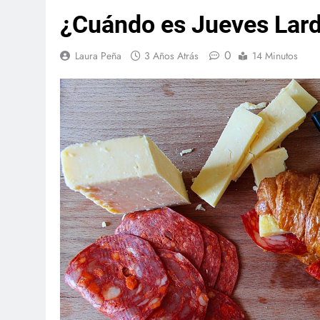
¿Cuándo es Jueves Lar
0
Laura Peña
3 Años Atrás
14 Minutos