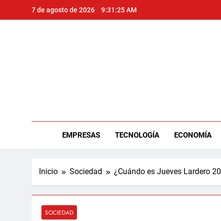
Saltar
7 de agosto de 2026
9:31:27 AM
al
contenido
Per
EMPRESAS
TECNOLOGÍA
ECONOMÍA
Inicio
Sociedad
¿Cuándo es Jueves Lardero 2
SOCIEDAD