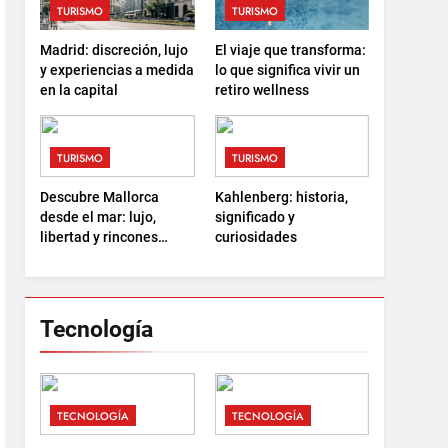
TURISMO
TURISMO
Madrid: discreción, lujo
El viaje que transforma:
y experiencias a medida
lo que significa vivir un
en la capital
retiro wellness
TURISMO
TURISMO
Descubre Mallorca
Kahlenberg: historia,
desde el mar: lujo,
significado y
libertad y rincones
curiosidades
ocultos
Tecnología
TECNOLOGÍA
TECNOLOGÍA