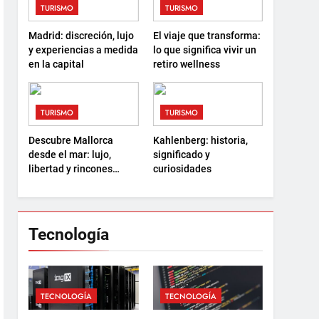
TURISMO
TURISMO
Madrid: discreción, lujo
El viaje que transforma:
y experiencias a medida
lo que significa vivir un
en la capital
retiro wellness
TURISMO
TURISMO
Descubre Mallorca
Kahlenberg: historia,
desde el mar: lujo,
significado y
libertad y rincones
curiosidades
ocultos
Tecnología
TECNOLOGÍA
TECNOLOGÍA