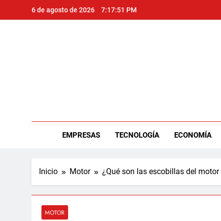
Saltar
6 de agosto de 2026
7:17:52 PM
al
contenido
Per
EMPRESAS
TECNOLOGÍA
ECONOMÍA
Inicio
Motor
¿Qué son las escobillas del motor
MOTOR