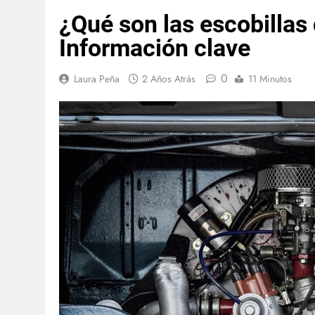
¿Qué son las escobillas
Información clave
0
Laura Peña
2 Años Atrás
11 Minutos