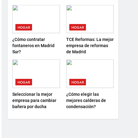
debes saber antes de
sostenibilidad y nuevas
elegir
formas de descanso
HOGAR
HOGAR
¿Cómo contratar
TCE Reformas: La mejor
fontaneros en Madrid
empresa de reformas
Sur?
de Madrid
HOGAR
HOGAR
Seleccionar la mejor
¿Cómo elegir las
empresa para cambiar
mejores calderas de
bañera por ducha
condensación?